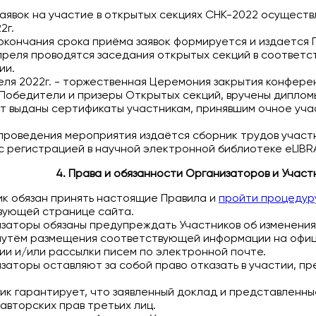
 заявок на участие в открытых секциях СНК-2022 осуществл
2г.
 окончания срока приёма заявок формируется и издается
 апреля проводятся заседания открытых секций в соответ
ии.
реля 2022г. - торжественная Церемония закрытия конфере
Победители и призеры Открытых секций, вручены диплом
т выданы сертификаты участникам, принявшим очное уча
 проведения мероприятия издаётся сборник трудов участ
с регистрацией в научной электронной библиотеке eLIBR
4. Права и обязанности Организаторов и Участ
ник обязан принять настоящие Правила и
пройти процедур
вующей странице сайта.
изаторы обязаны предупреждать Участников об изменения
путём размещения соответствующей информации на офи
и и/или рассылки писем по электронной почте.
изаторы оставляют за собой право отказать в участии, п
ник гарантирует, что заявленный доклад и представленн
вторских прав третьих лиц.