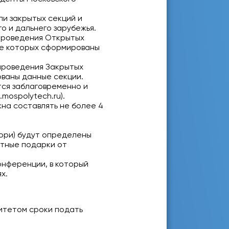
и закрытых секций и
о и дальнего зарубежья.
 проведения Открытых
зе которых сформированы
проведения Закрытых
ваны данные секции.
тся заблаговременно и
mospolytech.ru).
на составлять не более 4
жюри) будут определены
ятные подарки от
онференции, в который
х.
митетом сроки подать