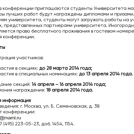
 в конференции приглашаются студенты Университета ма
оры лучших работ будут награждены дипломами и призами
ям университета, студенты могут загружать работы на у
х, представленных партнерами университета. Иногород
ляется право бесплатного проживания в гостевом номер
я конференции.
ты
трация участников:
частия в секциях:
до 28 марта 2014 года;
частия в специальных номинациях:
до 13 апреля 2014 года.
ание секций:
14 апреля – 16 апреля 2014 года;
ония награждения:
18 апреля 2014 года.
я информация
дения: г. Москва, ул. Б. Семеновская, д. 38
т конференции:
 (495) 223-05-23, доб. 1454, 1154.