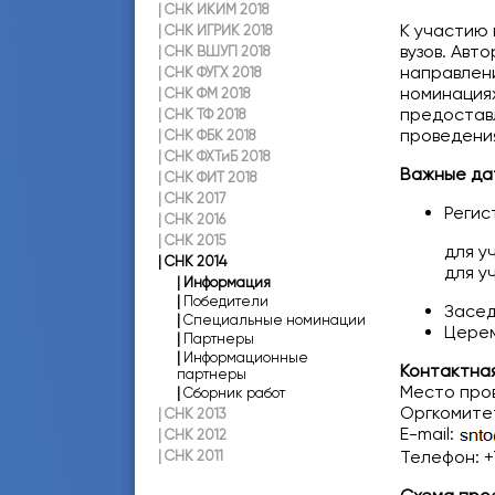
|
СНК ИКИМ 2018
К участию
|
СНК ИГРИК 2018
вузов. Авт
|
СНК ВШУП 2018
направлени
|
СНК ФУГХ 2018
номинация
|
СНК ФМ 2018
предостав
|
СНК ТФ 2018
проведени
|
СНК ФБК 2018
|
СНК ФХТиБ 2018
Важные да
|
СНК ФИТ 2018
|
СНК 2017
Регис
|
СНК 2016
|
СНК 2015
для у
|
СНК 2014
для у
|
Информация
|
Победители
Засед
|
Специальные номинации
Церем
|
Партнеры
|
Информационные
Контактна
партнеры
Место прове
|
Сборник работ
Оргкомите
|
СНК 2013
E-mail:
|
СНК 2012
Телефон: +7
|
СНК 2011