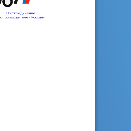
НП «Объединение
топроизводителей России»